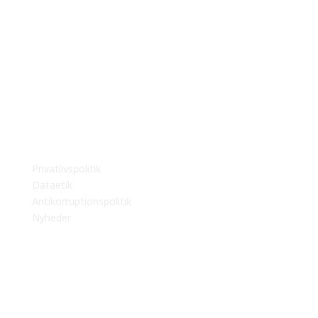
Høgsbro+ er et konsulenthus grundlagt i 2016, og
som i dag rummer både løneksperter, bogholdere,
optimering og HR medarbejdere.
Følg os her
Privatlivspolitik
Dataetik
Antikorruptionspolitik
Nyheder