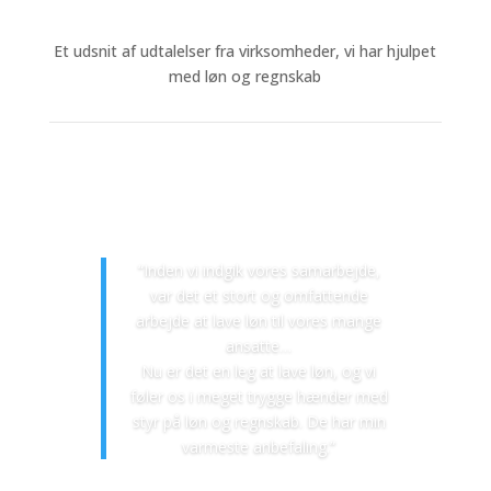
Et udsnit af udtalelser fra virksomheder, vi har hjulpet
med løn og regnskab
“Inden vi indgik vores samarbejde,
var det et stort og omfattende
arbejde at lave løn til vores mange
ansatte…
Nu er det en leg at lave løn, og vi
føler os i meget trygge hænder med
styr på løn og regnskab. De har min
varmeste anbefaling.”