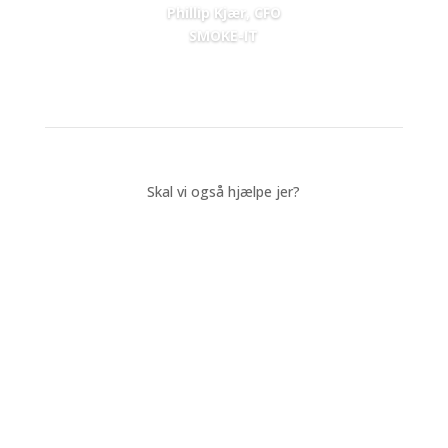
Phillip Kjær, CFO
SMOKE-IT
Skal vi også hjælpe jer?
Bliv ringet op