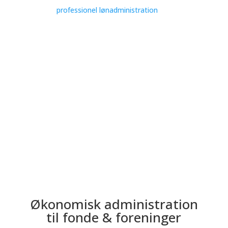
professionel lønadministration
i én
driftssikker løsning.
Kontakt os
Book en uforpligtende
samtale
Økonomisk administration
til fonde & foreninger