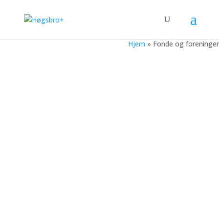
Hjem
»
Fonde og foreninger
Professionel
økonomi- og
lønadministration
til fonde &
foreninger
Få mere tid til jeres formål — vi hjælper
fonde, foreninger og NGO’er med løn,
regnskab, rapportering og økonomisk
administration.
Samlet økonomistyring, regnskab og