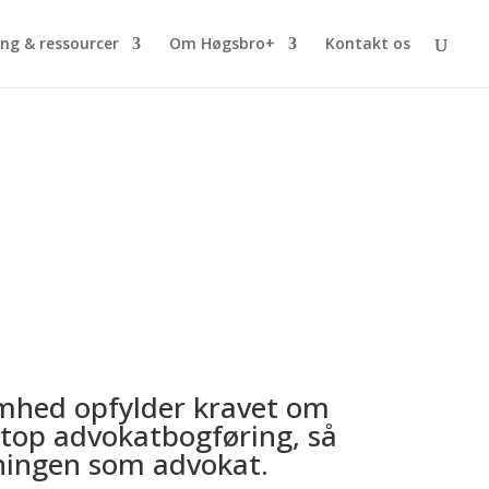
ng & ressourcer
Om Høgsbro+
Kontakt os
omhed opfylder kravet om
netop advokatbogføring, så
tningen som advokat.