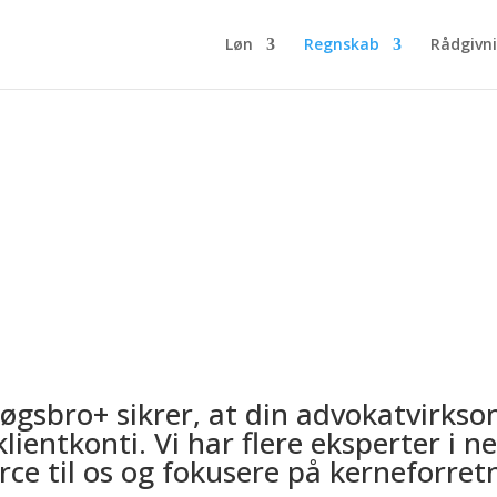
Løn
Regnskab
Rådgivni
Advokatbogholderi
øgsbro+ sikrer, at din advokatvirks
klientkonti. Vi har flere eksperter i 
rce til os og fokusere på kerneforre