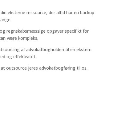
 din eksterne ressource, der altid har en backup
gange.
e og regnskabsmæssige opgaver specifikt for
an være kompleks.
sourcing af advokatbogholderi til en ekstern
ed og effektivitet.
t outsource jeres advokatbogføring til os.