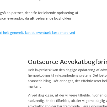
å en partner, der står for løbende opdatering af
rvice leverandør, da
alt
vedrørende bogholderi
ri helt generelt, kan du eventuelt læse mere ved
Outsource Advokatbogføri
Helt lavpraktisk kan den daglige opdatering af adv
fjernopkobling til virksomhedens system. Det bety
scannede bilag. Dét er noget, der effektiviserer 
markant.
Vi ved dog også, at der vil være tilfælde, hvor en
nødvendig. Er det tilfældet, aftaler vi gerne dagli
advokatbogholder har fremmøde i jeres virksomhe