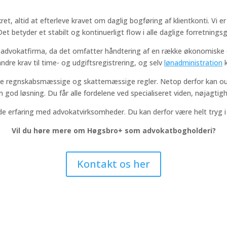
, altid at efterleve kravet om daglig bogføring af klientkonti. Vi er
 Det betyder et stabilt og kontinuerligt flow i alle daglige forretnings
et advokatfirma, da det omfatter håndtering af en række økonomisk
ndre krav til time- og udgiftsregistrering, og selv
lønadministration
k
e regnskabsmæssige og skattemæssige regler. Netop derfor kan out
god løsning. Du får alle fordelene ved specialiseret viden, nøjagtigh
erfaring med advokatvirksomheder. Du kan derfor være helt tryg i a
Vil du høre mere om Høgsbro+ som advokatbogholderi?
Kontakt os her