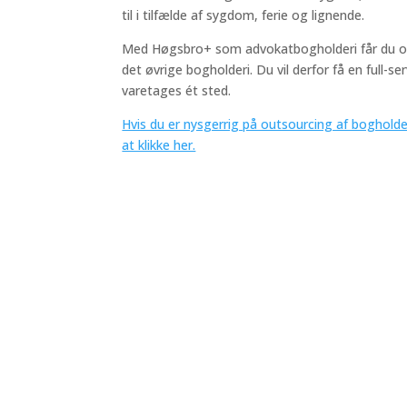
til i tilfælde af sygdom, ferie og lignende.
Med Høgsbro+ som advokatbogholderi får du ogs
det øvrige bogholderi. Du vil derfor få en full-se
varetages ét sted.
Hvis du er nysgerrig på outsourcing af bogholde
at klikke her.