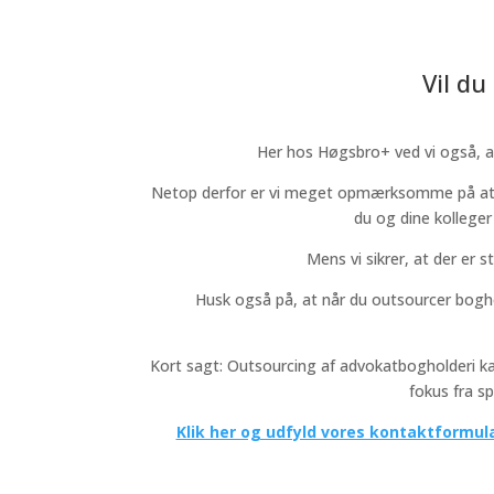
Vil d
Her hos Høgsbro+ ved vi også, at
Netop derfor er vi meget opmærksomme på at ti
du og dine kolleger
Mens vi sikrer, at der er 
Husk også på, at når du outsourcer boghol
Kort sagt: Outsourcing af advokatbogholderi kan
fokus fra s
Klik her og udfyld vores kontaktformul