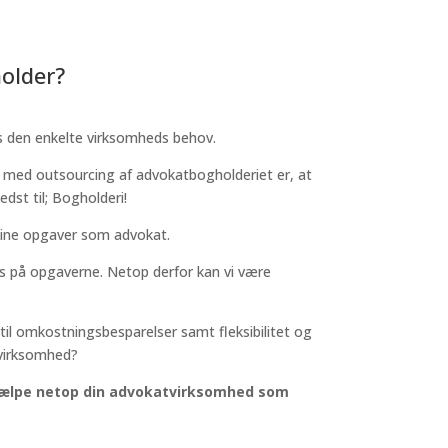
older?
es den enkelte virksomheds behov.
 med outsourcing af advokatbogholderiet er, at
dst til; Bogholderi!
g dine opgaver som advokat.
ges på opgaverne. Netop derfor kan vi være
til omkostningsbesparelser samt fleksibilitet og
 virksomhed?
 hjælpe netop din advokatvirksomhed som