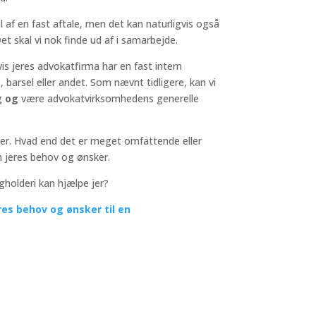
l af en fast aftale, men det kan naturligvis også
t skal vi nok finde ud af i samarbejde.
s jeres advokatfirma har en fast intern
 barsel eller andet. Som nævnt tidligere, kan vi
ng
og
være advokatvirksomhedens generelle
v er. Hvad end det er meget omfattende eller
m jeres behov og ønsker.
gholderi kan hjælpe jer?
res behov og ønsker til en