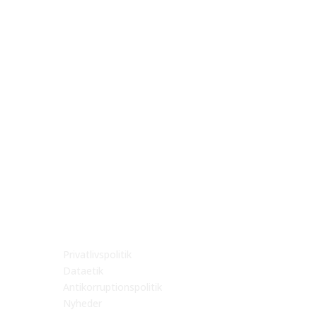
Følg os her
ag
R
Privatlivspolitik
Dataetik
Antikorruptionspolitik
Nyheder