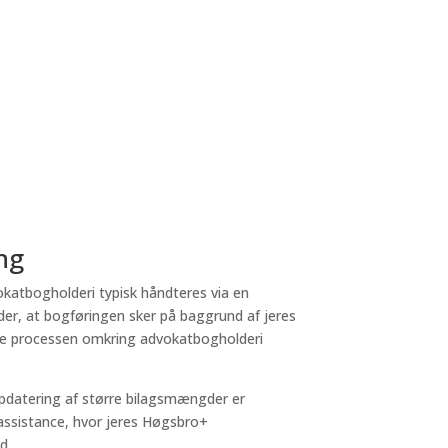
ng
okatbogholderi typisk håndteres via en
der, at bogføringen sker på baggrund af jeres
hele processen omkring advokatbogholderi
 opdatering af større bilagsmængder er
g assistance, hvor jeres Høgsbro+
d.