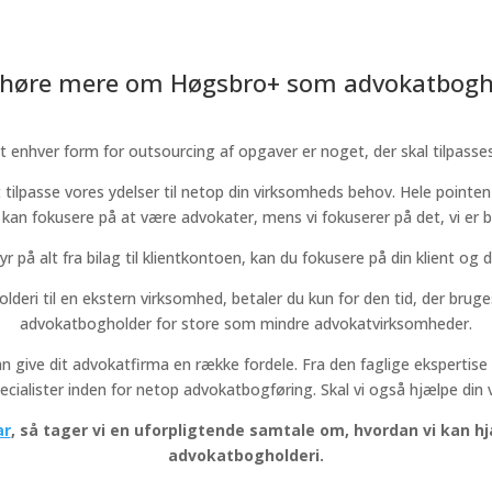
u høre mere om Høgsbro+ som advokatbogh
 enhver form for outsourcing af opgaver er noget, der skal tilpass
lpasse vores ydelser til netop din virksomheds behov. Hele pointen
 kan fokusere på at være advokater, mens vi fokuserer på det, vi er be
styr på alt fra bilag til klientkontoen, kan du fokusere på din klient o
deri til en ekstern virksomhed, betaler du kun for den tid, der bru
advokatbogholder for store som mindre advokatvirksomheder.
 give dit advokatfirma en række fordele. Fra den faglige ekspertise 
pecialister inden for netop advokatbogføring. Skal vi også hjælpe din
ar
, så tager vi en uforpligtende samtale om, hvordan vi kan
advokatbogholderi.