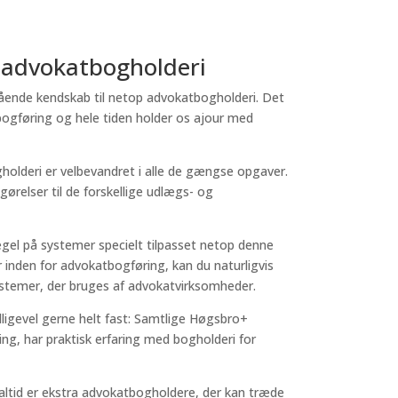
i advokatbogholderi
gående kendskab til netop advokatbogholderi. Det
atbogføring og hele tiden holder os ajour med
holderi er velbevandret i alle de gængse opgaver.
pgørelser til de forskellige udlægs- og
gel på systemer specielt tilpasset netop denne
 inden for advokatbogføring, kan du naturligvis
ystemer, der bruges af advokatvirksomheder.
alligevel gerne helt fast: Samtlige Høgsbro+
g, har praktisk erfaring med bogholderi for
altid er ekstra advokatbogholdere, der kan træde