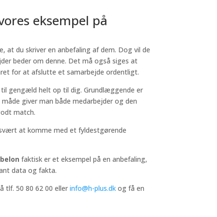
 vores eksempel på
, at du skriver en anbefaling af dem. Dog vil de
bejder beder om denne. Det må også siges at
ret for at afslutte et samarbejde ordentligt.
til gengæld helt op til dig. Grundlæggende er
den måde giver man både medarbejder og den
 godt match.
å svært at komme med et fyldestgørende
abelon
faktisk er et eksempel på en anbefaling,
vant data og fakta.
 tlf. 50 80 62 00 eller
info@h-plus.dk
og få en