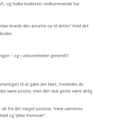
aft, og hvilke kvaliteter vedkommende har
rdan levede den ansatte op til dette? Hold det
afkodes
ingen – og i virksomheden generelt?
meringen til at gøre det klart, hvorledes du
ikke være positiv, men den skal gerne være ærlig
 alt fra det meget positive “mine varmeste
 held og lykke fremover”.