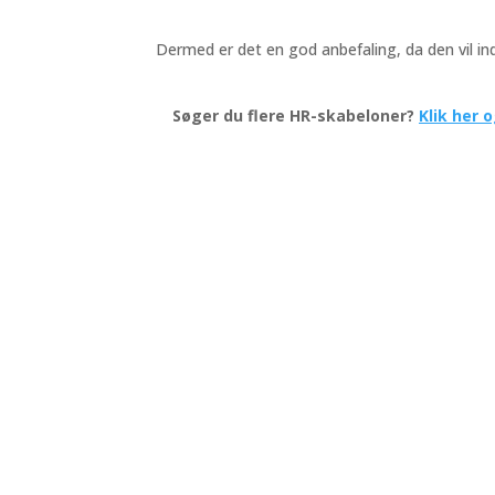
Dermed er det en god anbefaling, da den vil 
Søger du flere HR-skabeloner?
Klik her 
Kontakt
Ser
Høgsbro+
Løn
CVR 38243675
Vika