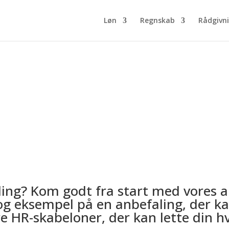
Løn
Regnskab
Rådgivni
 skabelon – Sådan skriver du en
ling? Kom godt fra start med vores 
 eksempel på en anbefaling, der kan 
 HR-skabeloner, der kan lette din h