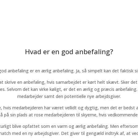
Hvad er en god anbefaling?
od anbefaling er en ærlig anbefaling. Ja, så simpelt kan det faktisk s
t skrive en anbefaling, hvis samarbejdet er kørt helt skævt. Sker de
ves. Selvom det kan virke køligt, er det en ærlig og præcis anbefaling.
medarbejder samt den potentielle nye arbejdsgiver.
e, hvis medarbejderen har været vellidt og dygtig, men det er bedst 
så på sin plads at rose medarbejderen til skyerne, hvis vedkommende v
turligt blive opfattet som en varm og ærlig anbefaling. Men efterso
t match med en ny arbejdsgiver. Det giver til gengæld indtryk af, at