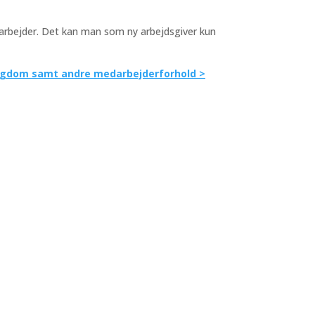
arbejder. Det kan man som ny arbejdsgiver kun
 sygdom samt andre medarbejderforhold >
Følg os her
ag