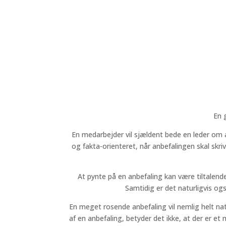
En g
En medarbejder vil sjældent bede en leder om a
og fakta-orienteret, når anbefalingen skal skri
At pynte på en anbefaling kan være tiltalend
Samtidig er det naturligvis og
En meget rosende anbefaling vil nemlig helt na
af en anbefaling, betyder det ikke, at der er e