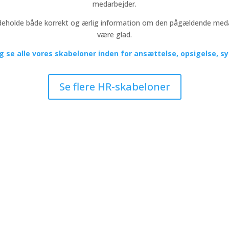
medarbejder.
indeholde både korrekt og ærlig information om den pågældende med
være glad.
og se alle vores skabeloner inden for ansættelse, opsigelse,
Se flere HR-skabeloner
vices
Om Høgsbro+
 & HR
Høgsbro+ er et konsulenthus
grundlagt i 2016, og som i d
r & Interim
rummer både løneksperter,