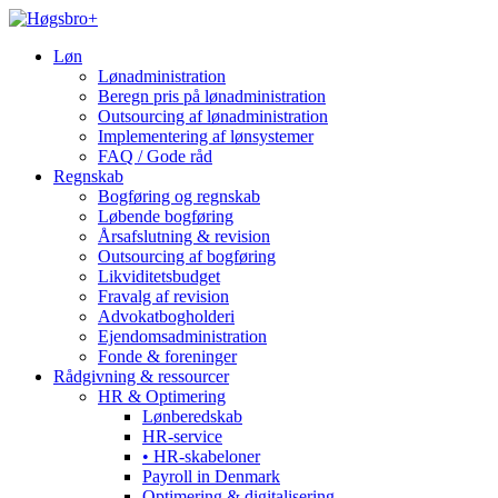
Løn
Lønadministration
Beregn pris på lønadministration
Outsourcing af lønadministration
Implementering af lønsystemer
FAQ / Gode råd
Regnskab
Bogføring og regnskab
Løbende bogføring
Årsafslutning & revision
Outsourcing af bogføring
Likviditetsbudget
Fravalg af revision
Advokatbogholderi
Ejendomsadministration
Fonde & foreninger
Rådgivning & ressourcer
HR & Optimering
Lønberedskab
HR-service
• HR-skabeloner
Payroll in Denmark
Optimering & digitalisering