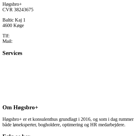
Høgsbro+
CVR 38243675
Baltic Kaj 1
4600 Køge
Tlf:
50 80 62 00
Mail:
info@h-plus.dk
Services
Løn & HR
Vikar & Interim
Økonomi & regnskab
Optimering & digitalisering
Om Høgsbro+
Høgsbro+ er et konsulenthus grundlagt i 2016, og som i dag rummer
både løneksperter, bogholdere, optimering og HR medarbejdere.