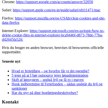
Chrome:
https://support.google.com/accounts/answer/32050
Safari:
https://support.apple.com/en-in/guide/safari/sfri11471/mac
Firefox:
https://support.mozilla.org/en-US/kb/clear-cookies-and-site-
data-firefox
Internet Explorer:
https://support.microsoft.com/en-us/topic/how-to-
delete-cookie-files-in-internet-explorer-bca9446f-d873-78de-77ba-
d42645fa52fc
Hvis du bruger en anden browser, henvises til browserens officielle
supportsider.
Seneste nyt
Hvad er ferietillæg – og hvorfor får vi det egentlig?
5 tegn på at I bør outsource jeres lønadministration
Skift af lønsystem – undgå fejl og få ro i maven
Husk indberetning til Feriefonden – sådan undgår du fejl og
sanktioner
Har du styr på dine bogføringsbeskrivelser?
Kontakt