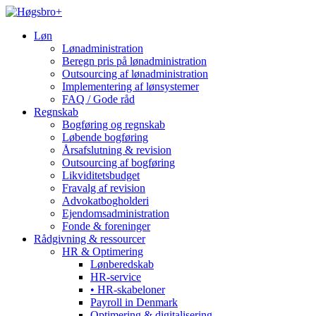
Løn
Lønadministration
Beregn pris på lønadministration
Outsourcing af lønadministration
Implementering af lønsystemer
FAQ / Gode råd
Regnskab
Bogføring og regnskab
Løbende bogføring
Årsafslutning & revision
Outsourcing af bogføring
Likviditetsbudget
Fravalg af revision
Advokatbogholderi
Ejendomsadministration
Fonde & foreninger
Rådgivning & ressourcer
HR & Optimering
Lønberedskab
HR-service
• HR-skabeloner
Payroll in Denmark
Optimering & digitalisering