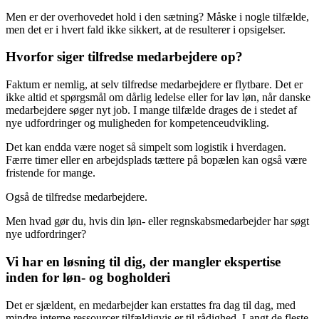
Men er der overhovedet hold i den sætning? Måske i nogle tilfælde,
men det er i hvert fald ikke sikkert, at de resulterer i opsigelser.
Hvorfor siger tilfredse medarbejdere op?
Faktum er nemlig, at selv tilfredse medarbejdere er flytbare. Det er
ikke altid et spørgsmål om dårlig ledelse eller for lav løn, når danske
medarbejdere søger nyt job. I mange tilfælde drages de i stedet af
nye udfordringer og muligheden for kompetenceudvikling.
Det kan endda være noget så simpelt som logistik i hverdagen.
Færre timer eller en arbejdsplads tættere på bopælen kan også være
fristende for mange.
Også de tilfredse medarbejdere.
Men hvad gør du, hvis din løn- eller regnskabsmedarbejder har søgt
nye udfordringer?
Vi har en løsning til dig, der mangler ekspertise
inden for løn- og bogholderi
Det er sjældent, en medarbejder kan erstattes fra dag til dag, med
mindre interne ressourcer tilfældigvis er til rådighed. Langt de fleste