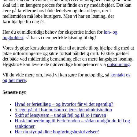
skal ud i en længere proces for at finde en ny medarbejder. Det kan
tære på kræfterne hos både ledelsen og de kolleger, der i
mellemtiden må løbe hurtigere. Men vi har en løsning, der
kan
hjælpe fra dag ét.
Har du et midlertidigt behov for ekspertise inden for
løn- og
bogholderi
, så har vi den perfekte løsning til dig!
Vores dygtige konsulenter er klar til at træde til og hjælpe dig med at
takle udfordringerne og sikre fortsat pålidelig drift. Faktisk gælder
det både ved midlertidig bemanding eller en mere langsigtet løsning.
Høgsbro+ kan levere de nødvendige kompetencer via
outsourcing
.
Vil du vide mere om, hvad vi kan gøre for netop dig, så
kontakt os
og hør mere
.
Seneste nyt
Hvad er ferietillæg – og hvorfor får vi det egentlig?
5 tegn på at I bør outsource jeres lønadministration
Skift af lønsystem – undgå fejl og få ro i maven
Husk indberetning til Feriefonden – sådan undgår du fejl og
sanktioner
Har du styr på dine bogføringsbeskrivelser?