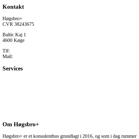
Kontakt
Høgsbro+
CVR 38243675
Baltic Kaj 1
4600 Køge
Tlf:
50 80 62 00
Mail:
info@h-plus.dk
Services
Løn & HR
Vikar & Interim
Økonomi & regnskab
Optimering & digitalisering
Om Høgsbro+
Høgsbro+ er et konsulenthus grundlagt i 2016, og som i dag rummer